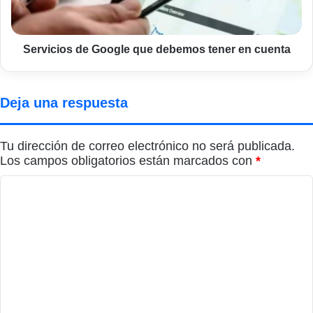
en
cuenta
Servicios de Google que debemos tener en cuenta
Deja una respuesta
Tu dirección de correo electrónico no será publicada.
Los campos obligatorios están marcados con
*
C
o
m
e
n
t
a