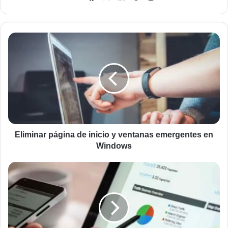
web
Eliminar
página
de
inicio
y
ventanas
emergentes
en
Windows
Eliminar página de inicio y ventanas emergentes en
Windows
Servicios
de
Google
que
debemos
tener