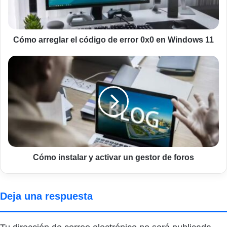
0x0
en
Windows
11
Cómo arreglar el código de error 0x0 en Windows 11
Cómo
instalar
y
activar
un
gestor
de
foros
Cómo instalar y activar un gestor de foros
Deja una respuesta