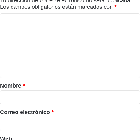
Tu dirección de correo electrónico no será publicada.
Los campos obligatorios están marcados con
*
C
o
m
e
n
t
a
r
Nombre
*
i
o
*
Correo electrónico
*
Web