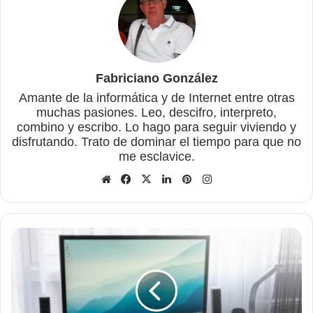
Fabriciano González
Amante de la informática y de Internet entre otras
muchas pasiones. Leo, descifro, interpreto,
combino y escribo. Lo hago para seguir viviendo y
disfrutando. Trato de dominar el tiempo para que no
me esclavice.
Sitio
Facebook
X
LinkedIn
Pinterest
Instagram
web
Cómo
arreglar
el
código
de
error