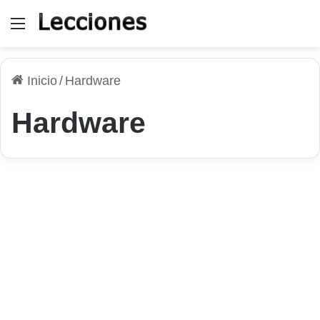
Menú
Inicio
/
Hardware
Hardware
Hardware
Qué hacer para averiguar los
drivers instalados en el
ordenador
7 de agosto de 2026