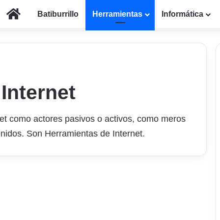
Inicio
Batiburrillo
Herramientas
Informática
Internet
net como actores pasivos o activos, como meros
idos. Son Herramientas de Internet.
Los registros
_transient en