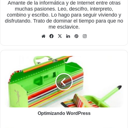
Amante de la informática y de Internet entre otras
muchas pasiones. Leo, descifro, interpreto,
combino y escribo. Lo hago para seguir viviendo y
disfrutando. Trato de dominar el tiempo para que no
me esclavice.
Sitio
Facebook
X
LinkedIn
Pinterest
Instagram
web
Optimizando
WordPress
Optimizando WordPress
Cambiar