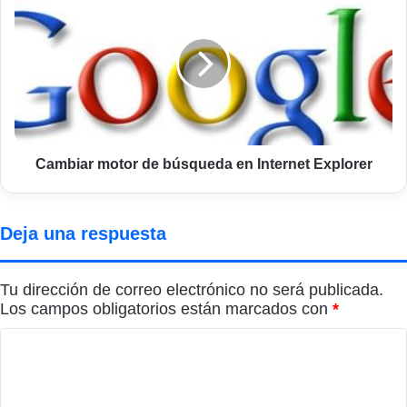
motor
de
búsqueda
en
Internet
Explorer
Cambiar motor de búsqueda en Internet Explorer
Deja una respuesta
Tu dirección de correo electrónico no será publicada.
Los campos obligatorios están marcados con
*
C
o
m