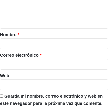
e
n
t
a
r
Nombre
*
i
o
*
Correo electrónico
*
Web
Guarda mi nombre, correo electrónico y web en
este navegador para la próxima vez que comente.