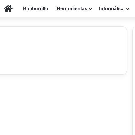
Inicio
Batiburrillo
Herramientas
Informática
Productividad
Cómo supervisar
aplicaciones activas en
segundo plano en