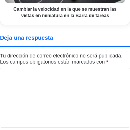
las
vistas
Cambiar la velocidad en la que se muestran las
en
vistas en miniatura en la Barra de tareas
miniatura
en
la
Deja una respuesta
Barra
de
tareas
Tu dirección de correo electrónico no será publicada.
Los campos obligatorios están marcados con
*
C
o
m
e
n
t
a