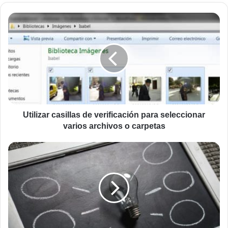
Utilizar
casillas
de
verificación
para
seleccionar
varios
archivos
o
carpetas
Utilizar casillas de verificación para seleccionar
varios archivos o carpetas
Cambiar
la
velocidad
en
la
que
se
muestran