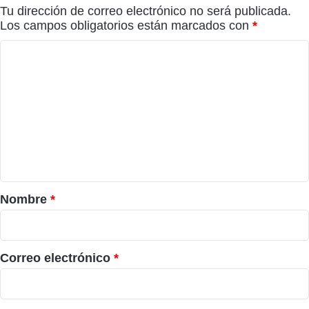
Tu dirección de correo electrónico no será publicada.
Los campos obligatorios están marcados con
*
C
o
m
e
n
t
a
r
Nombre
*
i
o
*
Correo electrónico
*