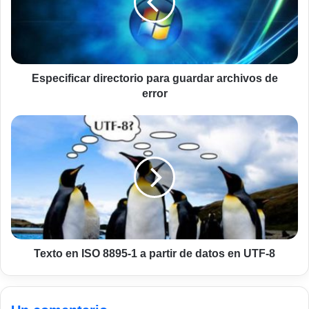
archivos
de
error
Especificar directorio para guardar archivos de
error
Texto
en
ISO
8895-
1
a
partir
de
datos
en
Texto en ISO 8895-1 a partir de datos en UTF-8
UTF-
8