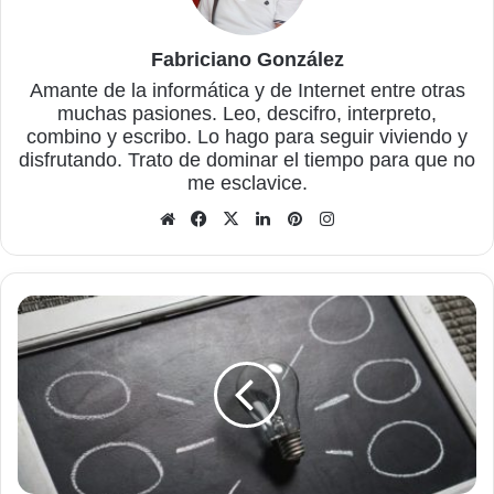
Fabriciano González
Amante de la informática y de Internet entre otras
muchas pasiones. Leo, descifro, interpreto,
combino y escribo. Lo hago para seguir viviendo y
disfrutando. Trato de dominar el tiempo para que no
me esclavice.
Sitio
Facebook
X
LinkedIn
Pinterest
Instagram
web
Controlar
Windows
Update
en
el
apagado
del
equipo