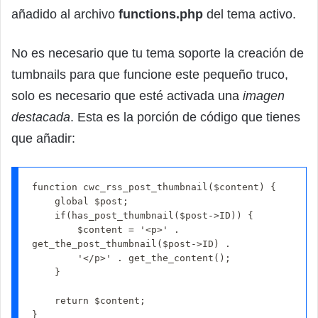
añadido al archivo
functions.php
del tema activo.
No es necesario que tu tema soporte la creación de
tumbnails para que funcione este pequeño truco,
solo es necesario que esté activada una
imagen
destacada
. Esta es la porción de código que tienes
que añadir:
function cwc_rss_post_thumbnail($content) {

    global $post;

    if(has_post_thumbnail($post->ID)) {

        $content = '<p>' . 
get_the_post_thumbnail($post->ID) .

        '</p>' . get_the_content();

    }

    return $content;

}
