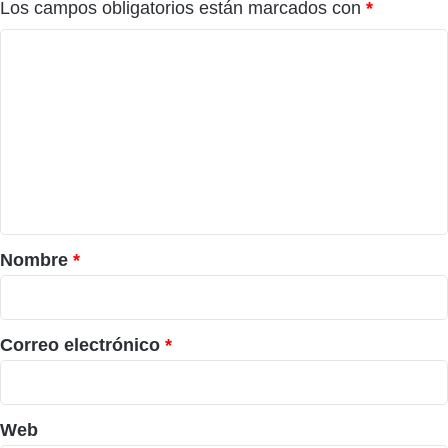
Los campos obligatorios están marcados con
*
C
o
m
e
n
t
a
r
Nombre
*
i
o
*
Correo electrónico
*
Web