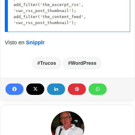
add_filter('the_excerpt_rss', 
'cwc_rss_post_thumbnail');

add_filter('the_content_feed', 
'cwc_rss_post_thumbnail');
Visto en
Snipplr
Trucos
WordPress