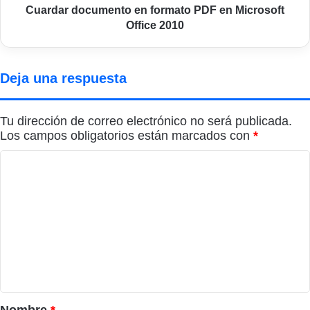
Cuardar documento en formato PDF en Microsoft
Office 2010
Deja una respuesta
Tu dirección de correo electrónico no será publicada.
Los campos obligatorios están marcados con
*
C
o
m
e
n
t
a
r
Nombre
*