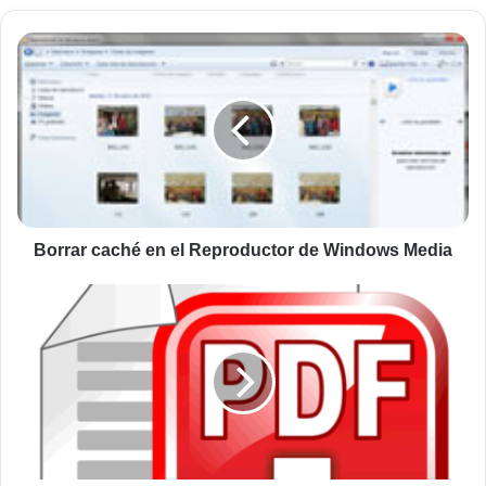
Borrar
caché
en
el
Reproductor
de
Windows
Media
Borrar caché en el Reproductor de Windows Media
Cuardar
documento
en
formato
PDF
en
Microsoft
Office
2010