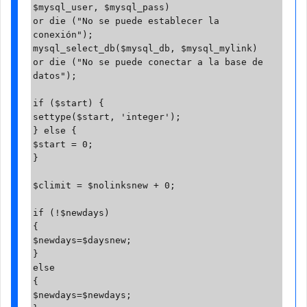
$mysql_user, $mysql_pass)

or die ("No se puede establecer la 
conexión");

mysql_select_db($mysql_db, $mysql_mylink)

or die ("No se puede conectar a la base de 
datos");

if ($start) {

settype($start, 'integer');

} else {

$start = 0;

}

$climit = $nolinksnew + 0;

if (!$newdays)

{

$newdays=$daysnew;

}

else

{

$newdays=$newdays;
