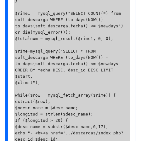
}

$rime1 = mysql_query("SELECT COUNT(*) from 
soft_descarga WHERE (to_days(NOW()) - 
to_days(soft_descarga.fecha)) <= $newdays") 
or die(mysql_error());

$totalnum = mysql_result($rime1, 0, 0);

$rime=mysql_query("SELECT * FROM 
soft_descarga WHERE (to_days(NOW()) - 
to_days(soft_descarga.fecha)) <= $newdays 
ORDER BY fecha DESC, desc_id DESC LIMIT 
$start, 

$climit");

while($row = mysql_fetch_array($rime)) {

extract($row);

$ndesc_name = $desc_name;

$longitud = strlen($desc_name);

If ($longitud > 20) {

$desc_name = substr($desc_name,0,17);

echo "- <b><a href='../descargas/index.php?
desc_id=$desc_id' 