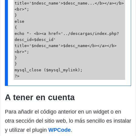
title='$ndesc_name'>$desc_name...</b></a></b>
<br>";

}

else

{

echo "- <b><a href='../descargas/index.php?
desc_id=$desc_id' 
title='$ndesc_name'>$desc_name</b></a></b>
<br>";

}

}

mysql_close ($mysql_mylink);

?>
A tener en cuenta
Para añadir el código anterior en un widget o en
otra sección del sitio web, lo más sencillo es instalar
y utilizar el plugin
WPCode
.