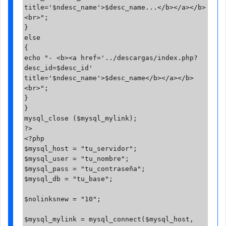
title='$ndesc_name'>$desc_name...</b></a></b>
<br>";

}

else

{

echo "- <b><a href='../descargas/index.php?
desc_id=$desc_id' 
title='$ndesc_name'>$desc_name</b></a></b>
<br>";

}

}

mysql_close ($mysql_mylink);

?>

<?php

$mysql_host = "tu_servidor";

$mysql_user = "tu_nombre";

$mysql_pass = "tu_contraseña";

$mysql_db = "tu_base";

$nolinksnew = "10";

$mysql_mylink = mysql_connect($mysql_host, 