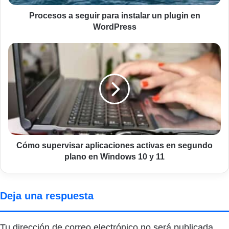
WordPress
Procesos a seguir para instalar un plugin en
WordPress
Cómo
supervisar
aplicaciones
activas
en
segundo
plano
en
Windows
10
Cómo supervisar aplicaciones activas en segundo
y
plano en Windows 10 y 11
11
Deja una respuesta
Tu dirección de correo electrónico no será publicada.