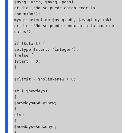
$mysql_user, $mysql_pass)

or die ("No se puede establecer la 
conexión");

mysql_select_db($mysql_db, $mysql_mylink)

or die ("No se puede conectar a la base de 
datos");

if ($start) {

settype($start, 'integer');

} else {

$start = 0;

}

$climit = $nolinksnew + 0;

if (!$newdays)

{

$newdays=$daysnew;

}

else

{

$newdays=$newdays;

}
