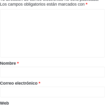
Los campos obligatorios están marcados con
*
C
o
m
e
n
t
a
r
Nombre
*
i
o
*
Correo electrónico
*
Web