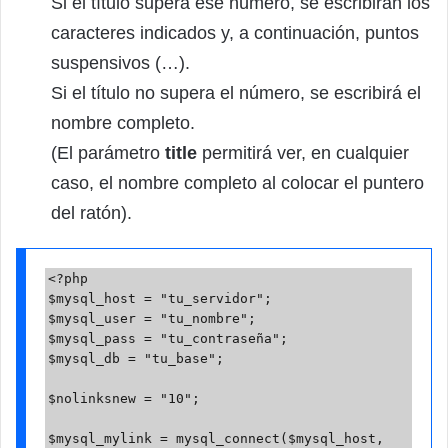
Si el título supera ese número, se escribirán los
caracteres indicados y, a continuación, puntos
suspensivos (…).
Si el título no supera el número, se escribirá el
nombre completo.
(El parámetro
title
permitirá ver, en cualquier
caso, el nombre completo al colocar el puntero
del ratón).
<?php

$mysql_host = "tu_servidor";

$mysql_user = "tu_nombre";

$mysql_pass = "tu_contraseña";

$mysql_db = "tu_base";

$nolinksnew = "10";

$mysql_mylink = mysql_connect($mysql_host, 