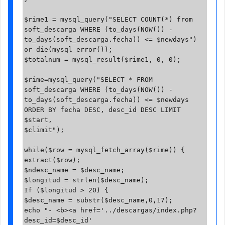
$rime1 = mysql_query("SELECT COUNT(*) from 
soft_descarga WHERE (to_days(NOW()) - 
to_days(soft_descarga.fecha)) <= $newdays") 
or die(mysql_error());

$totalnum = mysql_result($rime1, 0, 0);

$rime=mysql_query("SELECT * FROM 
soft_descarga WHERE (to_days(NOW()) - 
to_days(soft_descarga.fecha)) <= $newdays 
ORDER BY fecha DESC, desc_id DESC LIMIT 
$start, 

$climit");

while($row = mysql_fetch_array($rime)) {

extract($row);

$ndesc_name = $desc_name;

$longitud = strlen($desc_name);

If ($longitud > 20) {

$desc_name = substr($desc_name,0,17);

echo "- <b><a href='../descargas/index.php?
desc_id=$desc_id' 