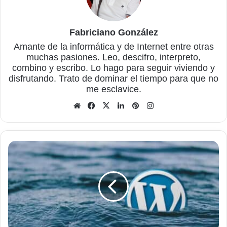
Fabriciano González
Amante de la informática y de Internet entre otras
muchas pasiones. Leo, descifro, interpreto,
combino y escribo. Lo hago para seguir viviendo y
disfrutando. Trato de dominar el tiempo para que no
me esclavice.
Sitio
Facebook
X
LinkedIn
Pinterest
Instagram
web
Procesos
a
seguir
para
instalar
un
plugin
en