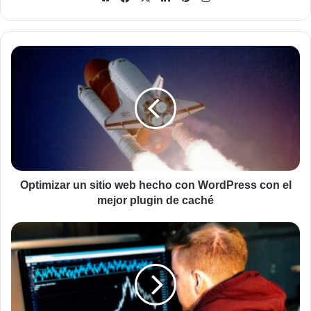
web
Optimizar
un
sitio
web
hecho
con
WordPress
con
el
mejor
Optimizar un sitio web hecho con WordPress con el
plugin
mejor plugin de caché
de
caché
Controlar
estadísticas
de
un
sitio
web