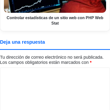
con
PHP
Web
Stat
Controlar estadísticas de un sitio web con PHP Web
Stat
Deja una respuesta
Tu dirección de correo electrónico no será publicada.
Los campos obligatorios están marcados con
*
C
o
m
e
n
t