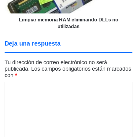
Limpiar memoria RAM eliminando DLLs no
utilizadas
Deja una respuesta
Tu dirección de correo electrónico no será
publicada.
Los campos obligatorios están marcados
con
*
C
o
m
e
n
t