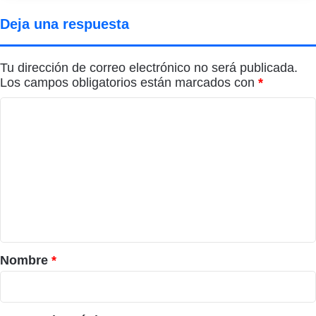
Deja una respuesta
Tu dirección de correo electrónico no será publicada.
Los campos obligatorios están marcados con
*
C
o
m
e
n
t
a
r
Nombre
*
i
o