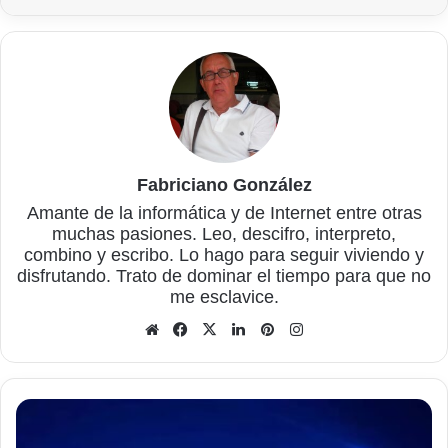
Fabriciano González
Amante de la informática y de Internet entre otras
muchas pasiones. Leo, descifro, interpreto,
combino y escribo. Lo hago para seguir viviendo y
disfrutando. Trato de dominar el tiempo para que no
me esclavice.
Sitio
Facebook
X
LinkedIn
Pinterest
Instagram
web
Incrementar
el