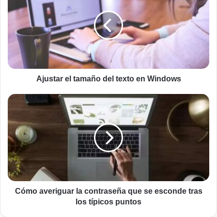
tamaño
del
texto
en
Windows
Ajustar el tamaño del texto en Windows
Cómo
averiguar
la
contraseña
que
se
esconde
tras
los
típicos
Cómo averiguar la contraseña que se esconde tras
puntos
los típicos puntos