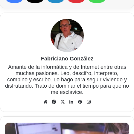
Fabriciano González
Amante de la informática y de Internet entre otras
muchas pasiones. Leo, descifro, interpreto,
combino y escribo. Lo hago para seguir viviendo y
disfrutando. Trato de dominar el tiempo para que no
me esclavice.
Sitio
Facebook
X
LinkedIn
Pinterest
Instagram
web
Ajustar
el