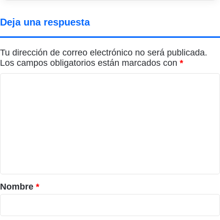
Deja una respuesta
Tu dirección de correo electrónico no será publicada.
Los campos obligatorios están marcados con
*
C
o
m
e
n
t
a
r
Nombre
*
i
o