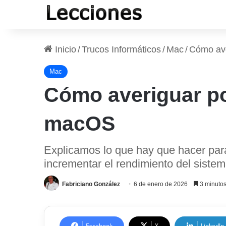
Inicio
/
Trucos Informáticos
/
Mac
/
Cómo ave
Mac
Cómo averiguar po
macOS
Explicamos lo que hay que hacer par
incrementar el rendimiento del sistem
Fabriciano González
6 de enero de 2026
3 minutos
Facebook
X
LinkedIn