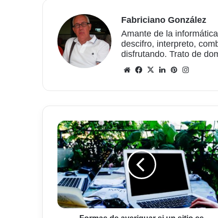
Fabriciano González
Amante de la informática
descifro, interpreto, com
disfrutando. Trato de do
Sitio
Facebook
X
LinkedIn
Pinterest
Instagr
web
Formas
de
averiguar
si
un
sitio
es
seguro
o
está