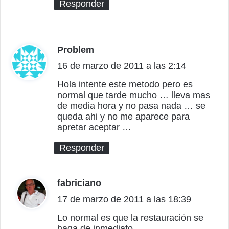
Responder
Problem
d
16 de marzo de 2011 a las 2:14
i
c
Hola intente este metodo pero es
normal que tarde mucho … lleva mas
e
de media hora y no pasa nada … se
:
queda ahi y no me aparece para
apretar aceptar …
Responder
fabriciano
d
17 de marzo de 2011 a las 18:39
i
c
Lo normal es que la restauración se
haga de inmediato.