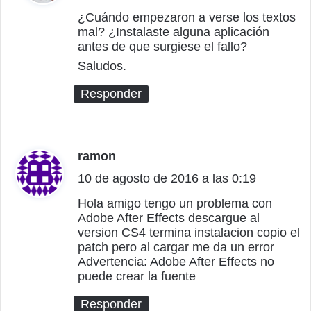
c
¿Cuándo empezaron a verse los textos
mal? ¿Instalaste alguna aplicación
e
antes de que surgiese el fallo?
:
Saludos.
Responder
ramon
d
10 de agosto de 2016 a las 0:19
i
c
Hola amigo tengo un problema con
Adobe After Effects descargue al
e
version CS4 termina instalacion copio el
:
patch pero al cargar me da un error
Advertencia: Adobe After Effects no
puede crear la fuente
Responder