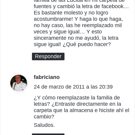
e
fuentes y cambió la letra de facebook…
:
Es bastante molesto y no logro
acostumbrarme! Y haga lo que haga,
no hay caso, las he reemplazado mil
veces y sigue igual… Y esto
sinceramente no me ayudó, la letra
sigue igual! ¿Qué puedo hacer?
Responder
fabriciano
d
24 de marzo de 2011 a las 20:39
i
c
¿Y cómo reemplazaste la familia de
letras? ¿Entraste directamente en la
e
carpeta que la almacena e hiciste ahí el
:
cambio?
Saludos.