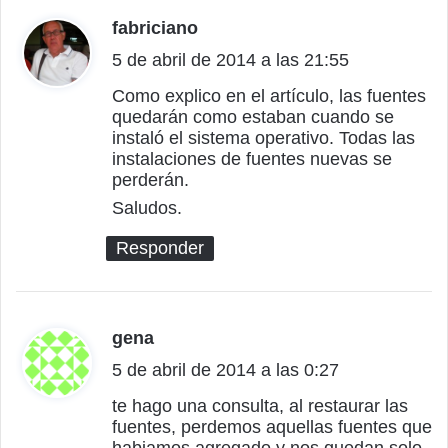
fabriciano
d
5 de abril de 2014 a las 21:55
i
c
Como explico en el artículo, las fuentes
quedarán como estaban cuando se
e
instaló el sistema operativo. Todas las
:
instalaciones de fuentes nuevas se
perderán.
Saludos.
Responder
gena
d
5 de abril de 2014 a las 0:27
i
c
te hago una consulta, al restaurar las
fuentes, perdemos aquellas fuentes que
e
habiamos agregado y nos quedan solo