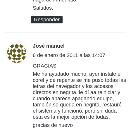
e
Saludos.
:
Responder
José manuel
d
6 de enero de 2011 a las 14:07
i
c
GRACIAS
Me ha ayudado mucho, ayer instale el
e
corel y de repente se me puso todas las
:
letras del navegador y los accesos
directos en negrita. le dí aa reiniciar y
cuando aparece apagando equipo,
también se queda en negrita, restauré
el sistema y funcionó, pero sin duda
esta es la mejor opción de todas.
gracias de nuevo