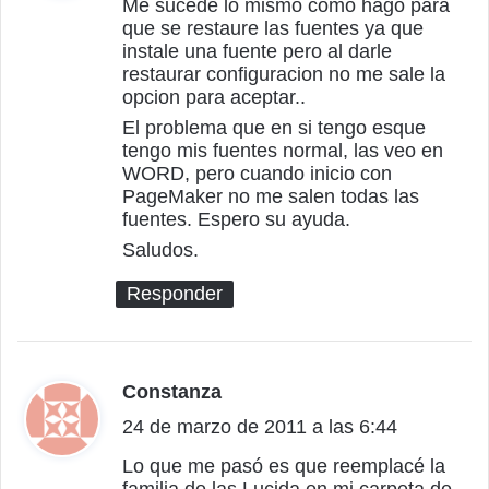
c
Me sucede lo mismo como hago para
que se restaure las fuentes ya que
e
instale una fuente pero al darle
:
restaurar configuracion no me sale la
opcion para aceptar..
El problema que en si tengo esque
tengo mis fuentes normal, las veo en
WORD, pero cuando inicio con
PageMaker no me salen todas las
fuentes. Espero su ayuda.
Saludos.
Responder
Constanza
d
24 de marzo de 2011 a las 6:44
i
c
Lo que me pasó es que reemplacé la
familia de las Lucida en mi carpeta de