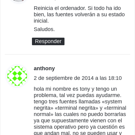
c
Reinicia el ordenador. Si todo ha ido
bien, las fuentes volverán a su estado
e
inicial.
:
Saludos.
Responder
anthony
d
2 de septiembre de 2014 a las 18:10
i
c
hola mi nombre es tony y tengo un
problema, tal vez puedas ayudarme.
e
tengo tres fuentes llamadas «system
:
negrita» «terminal negrita» y «terminal
normal» las cuales no puedo borrarlas
ya que supuestamente vienen con el
sistema operativo pero ya cuestión es
que andan mal. no se pueden usar y