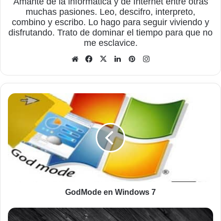
Amante de la informática y de Internet entre otras
muchas pasiones. Leo, descifro, interpreto,
combino y escribo. Lo hago para seguir viviendo y
disfrutando. Trato de dominar el tiempo para que no
me esclavice.
Sitio
Facebook
X
LinkedIn
Pinterest
Instagram
web
GodMode
en
Windows
7
GodMode en Windows 7
Windows