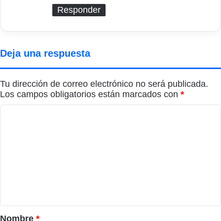
Responder
Deja una respuesta
Tu dirección de correo electrónico no será publicada.
Los campos obligatorios están marcados con
*
C
o
m
e
n
t
a
r
Nombre
*