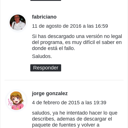
fabriciano
d
11 de agosto de 2016 a las 16:59
i
c
Si has descargado una versión no legal
del programa, es muy difícil el saber en
e
donde está el fallo.
:
Saludos.
Responder
jorge gonzalez
d
4 de febrero de 2015 a las 19:39
i
c
saludos, ya he intentado hacer lo que
describes, ademas de descargar el
e
paquete de fuentes y volver a