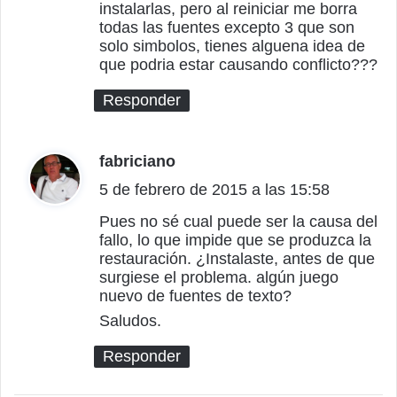
:
instalarlas, pero al reiniciar me borra
todas las fuentes excepto 3 que son
solo simbolos, tienes alguena idea de
que podria estar causando conflicto???
Responder
fabriciano
d
5 de febrero de 2015 a las 15:58
i
c
Pues no sé cual puede ser la causa del
fallo, lo que impide que se produzca la
e
restauración. ¿Instalaste, antes de que
:
surgiese el problema. algún juego
nuevo de fuentes de texto?
Saludos.
Responder