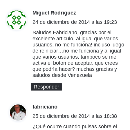
Miguel Rodriguez
d
24 de diciembre de 2014 a las 19:23
i
c
Saludos Fabriciano, gracias por el
excelente articulo, al igual que varios
e
usuarios, no me funciona! incluso luego
:
de reiniciar…no me funciona y al igual
que varios usuarios, tampoco se me
activa el boton de aceptar, que crees
que podría hacer? muchas gracias y
saludos desde Venezuela
Responder
fabriciano
d
25 de diciembre de 2014 a las 18:38
i
c
¿Qué ocurre cuando pulsas sobre el