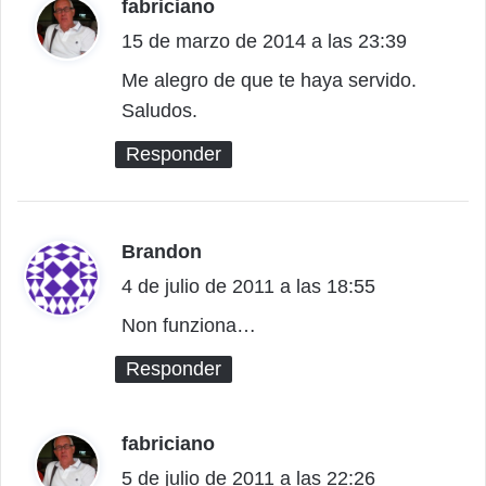
fabriciano
d
15 de marzo de 2014 a las 23:39
i
c
Me alegro de que te haya servido.
Saludos.
e
:
Responder
Brandon
d
4 de julio de 2011 a las 18:55
i
c
Non funziona…
e
Responder
:
fabriciano
d
5 de julio de 2011 a las 22:26
i