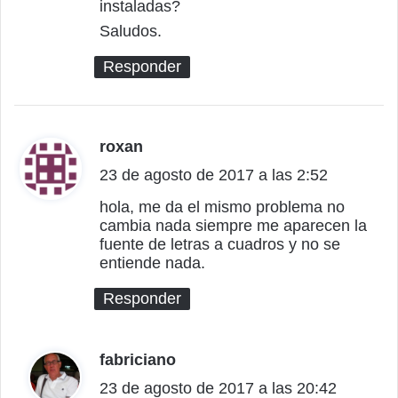
:
instaladas?
Saludos.
Responder
roxan
d
23 de agosto de 2017 a las 2:52
i
c
hola, me da el mismo problema no
cambia nada siempre me aparecen la
e
fuente de letras a cuadros y no se
:
entiende nada.
Responder
fabriciano
d
23 de agosto de 2017 a las 20:42
i