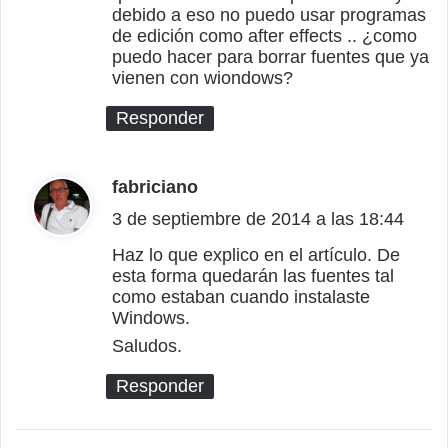
debido a eso no puedo usar programas
de edición como after effects .. ¿como
puedo hacer para borrar fuentes que ya
vienen con wiondows?
Responder
fabriciano
d
3 de septiembre de 2014 a las 18:44
i
c
Haz lo que explico en el artículo. De
esta forma quedarán las fuentes tal
e
como estaban cuando instalaste
:
Windows.
Saludos.
Responder