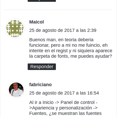
:
Maicol
d
25 de agosto de 2017 a las 2:39
i
c
Buenos man, en teoria deberia
funcionar, pero a mi no me fuincio, eh
e
intente en el regist y ni siquiera aparece
:
la carpeta de fonts, me puedes ayudar?
Responder
fabriciano
d
25 de agosto de 2017 a las 16:54
i
c
Al ir a Inicio -> Panel de control -
>Apariencia y personalización ->
e
Fuentes, ¿se muestran las fuentes