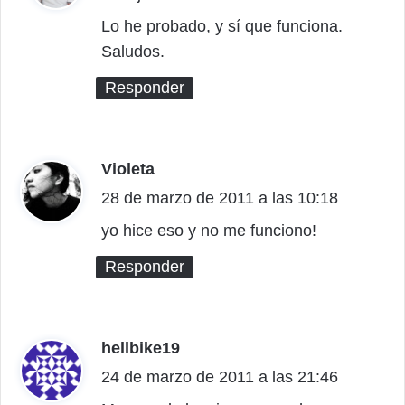
c
Lo he probado, y sí que funciona.
Saludos.
e
:
Responder
Violeta
d
28 de marzo de 2011 a las 10:18
i
c
yo hice eso y no me funciono!
e
Responder
:
hellbike19
d
24 de marzo de 2011 a las 21:46
i