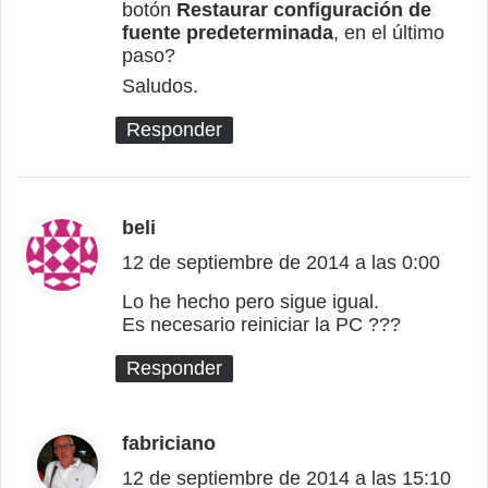
botón
Restaurar configuración de
e
fuente predeterminada
, en el último
:
paso?
Saludos.
Responder
beli
d
12 de septiembre de 2014 a las 0:00
i
c
Lo he hecho pero sigue igual.
Es necesario reiniciar la PC ???
e
:
Responder
fabriciano
d
12 de septiembre de 2014 a las 15:10
i