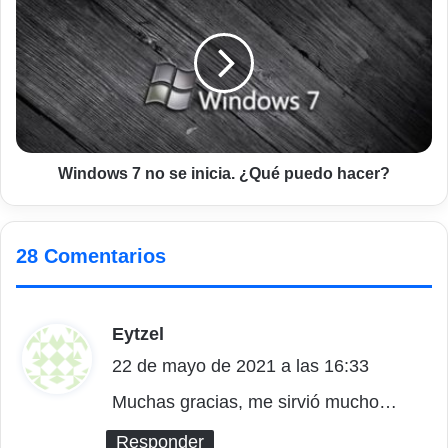
7
no
se
inicia.
¿Qué
puedo
hacer?
Windows 7 no se inicia. ¿Qué puedo hacer?
28 Comentarios
Eytzel
d
22 de mayo de 2021 a las 16:33
i
c
Muchas gracias, me sirvió mucho…
e
Responder