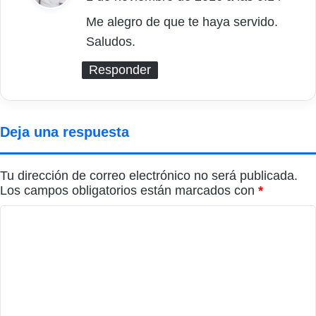
c
Me alegro de que te haya servido.
Saludos.
e
:
Responder
Deja una respuesta
Tu dirección de correo electrónico no será publicada.
Los campos obligatorios están marcados con
*
C
o
m
e
n