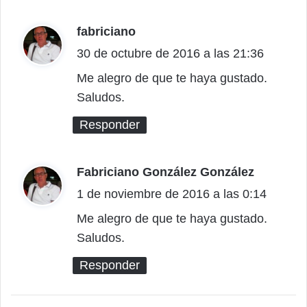
fabriciano
d
30 de octubre de 2016 a las 21:36
i
c
Me alegro de que te haya gustado.
Saludos.
e
:
Responder
Fabriciano González González
d
1 de noviembre de 2016 a las 0:14
i
c
Me alegro de que te haya gustado.
Saludos.
e
:
Responder