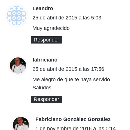
Leandro
d
25 de abril de 2015 a las 5:03
i
c
Muy agradecido
e
Responder
:
fabriciano
d
25 de abril de 2015 a las 17:56
i
c
Me alegro de que te haya servido.
Saludos.
e
:
Responder
Fabriciano González González
d
1 de noviembre de 2016 a las 0:14
i