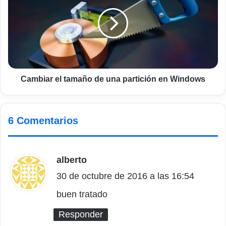
tamaño
de
una
partición
en
Windows
Cambiar el tamaño de una partición en Windows
6 Comentarios
alberto
d
30 de octubre de 2016 a las 16:54
i
c
buen tratado
e
Responder
: