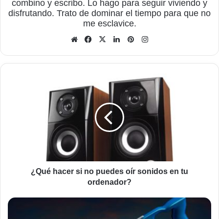
combino y escribo. Lo hago para seguir viviendo y
disfrutando. Trato de dominar el tiempo para que no
me esclavice.
Sitio
Facebook
X
LinkedIn
Pinterest
Instagram
web
¿Qué
hacer
si
no
puedes
oír
sonidos
en
tu
ordenador?
¿Qué hacer si no puedes oír sonidos en tu
ordenador?
Cambiar
el