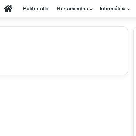
Inicio
Batiburrillo
Herramientas
Informática
Internet
Incrementar Ancho de
Banda en Windows
7 de septiembre de 2014