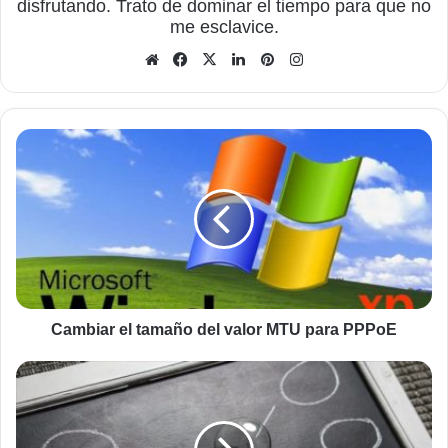
disfrutando. Trato de dominar el tiempo para que no
me esclavice.
Sitio
Facebook
X
LinkedIn
Pinterest
Instagram
web
Cambiar
el
tamaño
del
valor
MTU
para
PPPoE
Cambiar el tamaño del valor MTU para PPPoE
Recuperar
Registro
dañado
que