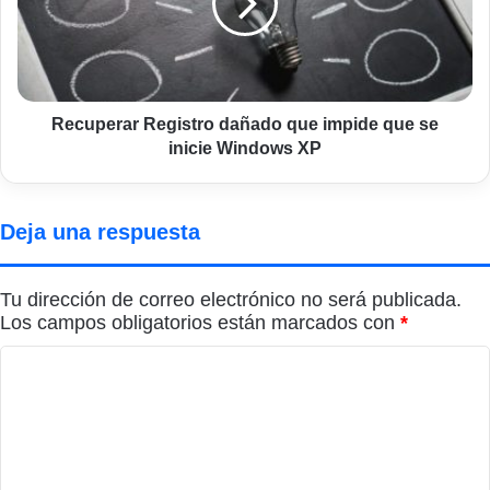
impide
que
se
inicie
Windows
XP
Recuperar Registro dañado que impide que se
inicie Windows XP
Deja una respuesta
Tu dirección de correo electrónico no será publicada.
Los campos obligatorios están marcados con
*
C
o
m
e