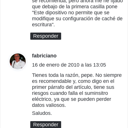
se recomienda, pero ahora me he fijado
e
que debajo de la primera casilla pone
:
"Este dipositivo no permite que se
modifique su configuración de caché de
escritura".
Responder
fabriciano
d
16 de enero de 2010 a las 13:05
i
c
Tienes toda la razón, pepe. No siempre
es recomendable y, como digo en el
e
primer párrafo del artículo, tiene sus
:
riesgos cuando falla el suminsitro
eléctrico, ya que se pueden perder
datos valiosos.
Saludos.
Responder