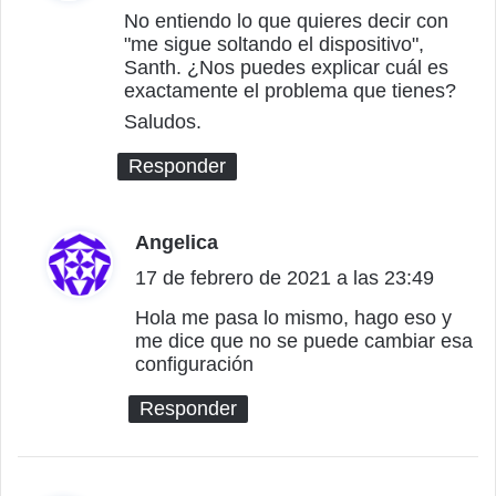
c
No entiendo lo que quieres decir con
"me sigue soltando el dispositivo",
e
Santh. ¿Nos puedes explicar cuál es
:
exactamente el problema que tienes?
Saludos.
Responder
Angelica
d
17 de febrero de 2021 a las 23:49
i
c
Hola me pasa lo mismo, hago eso y
me dice que no se puede cambiar esa
e
configuración
:
Responder