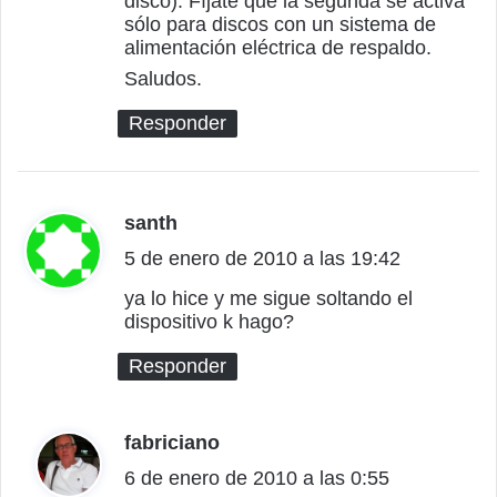
disco). Fíjate que la segunda se activa
:
sólo para discos con un sistema de
alimentación eléctrica de respaldo.
Saludos.
Responder
santh
d
5 de enero de 2010 a las 19:42
i
c
ya lo hice y me sigue soltando el
dispositivo k hago?
e
:
Responder
fabriciano
d
6 de enero de 2010 a las 0:55
i