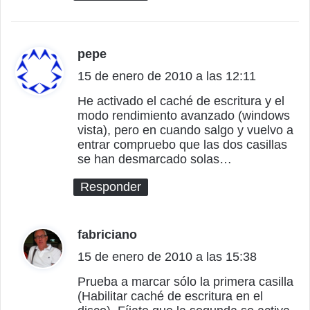
pepe
d
15 de enero de 2010 a las 12:11
i
c
He activado el caché de escritura y el
modo rendimiento avanzado (windows
e
vista), pero en cuando salgo y vuelvo a
:
entrar compruebo que las dos casillas
se han desmarcado solas…
Responder
fabriciano
d
15 de enero de 2010 a las 15:38
i
c
Prueba a marcar sólo la primera casilla
(Habilitar caché de escritura en el
e