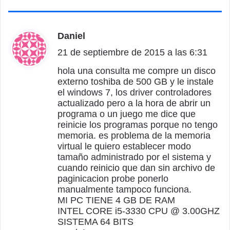
Daniel
d
21 de septiembre de 2015 a las 6:31
i
c
hola una consulta me compre un disco
externo toshiba de 500 GB y le instale
e
el windows 7, los driver controladores
:
actualizado pero a la hora de abrir un
programa o un juego me dice que
reinicie los programas porque no tengo
memoria. es problema de la memoria
virtual le quiero establecer modo
tamaño administrado por el sistema y
cuando reinicio que dan sin archivo de
paginicacion probe ponerlo
manualmente tampoco funciona.
MI PC TIENE 4 GB DE RAM
INTEL CORE i5-3330 CPU @ 3.00GHZ
SISTEMA 64 BITS