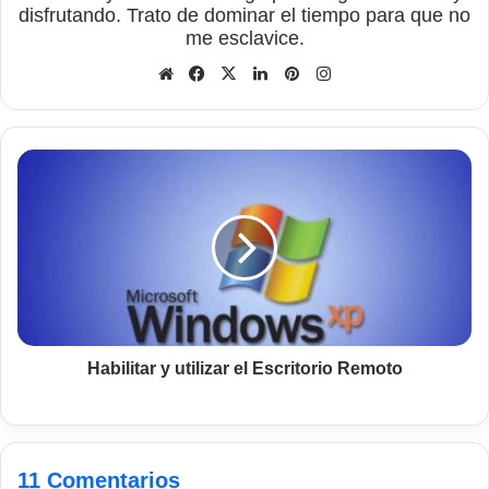
disfrutando. Trato de dominar el tiempo para que no
me esclavice.
Sitio
Facebook
X
LinkedIn
Pinterest
Instagram
web
Habilitar
y
utilizar
el
Escritorio
Remoto
Habilitar y utilizar el Escritorio Remoto
11 Comentarios