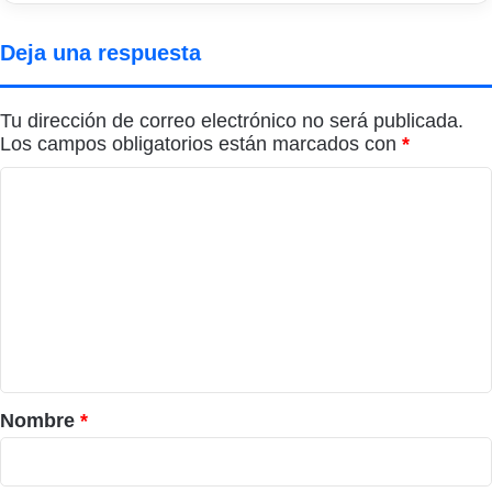
Deja una respuesta
Tu dirección de correo electrónico no será publicada.
Los campos obligatorios están marcados con
*
C
o
m
e
n
t
a
r
Nombre
*
i
o