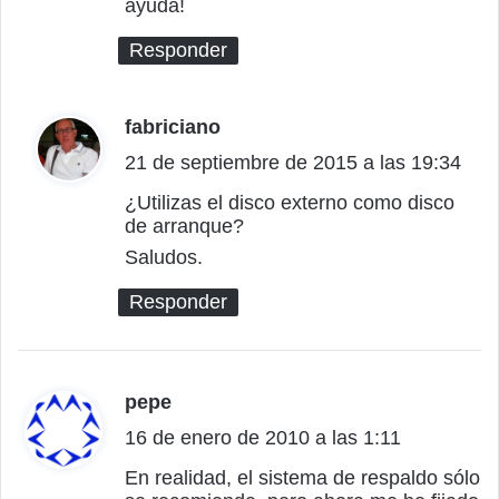
ayuda!
Responder
fabriciano
d
21 de septiembre de 2015 a las 19:34
i
c
¿Utilizas el disco externo como disco
de arranque?
e
Saludos.
:
Responder
pepe
d
16 de enero de 2010 a las 1:11
i
c
En realidad, el sistema de respaldo sólo