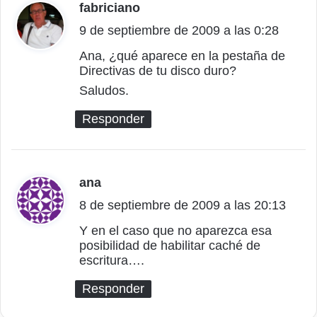
fabriciano
d
9 de septiembre de 2009 a las 0:28
i
c
Ana, ¿qué aparece en la pestaña de
Directivas de tu disco duro?
e
Saludos.
:
Responder
ana
d
8 de septiembre de 2009 a las 20:13
i
c
Y en el caso que no aparezca esa
posibilidad de habilitar caché de
e
escritura….
:
Responder