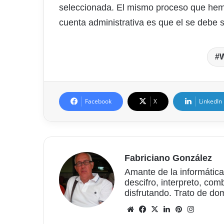
seleccionada. El mismo proceso que hem
cuenta administrativa es que el se debe s
W
Facebook
X
LinkedIn
Fabriciano González
Amante de la informática
descifro, interpreto, com
disfrutando. Trato de do
Sitio
Facebook
X
LinkedIn
Pinterest
Instagr
web