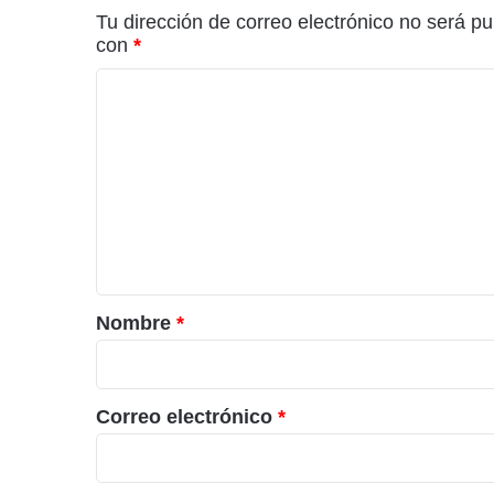
Tu dirección de correo electrónico no será pu
con
*
C
o
m
e
n
t
a
r
Nombre
*
i
o
*
Correo electrónico
*