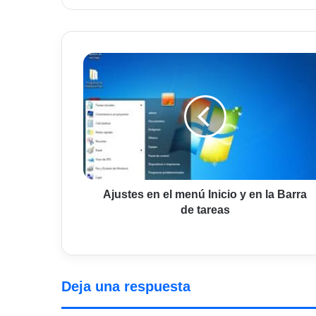
Ajustes
en
el
menú
Inicio
y
en
la
Barra
de
Ajustes en el menú Inicio y en la Barra
tareas
de tareas
Deja una respuesta