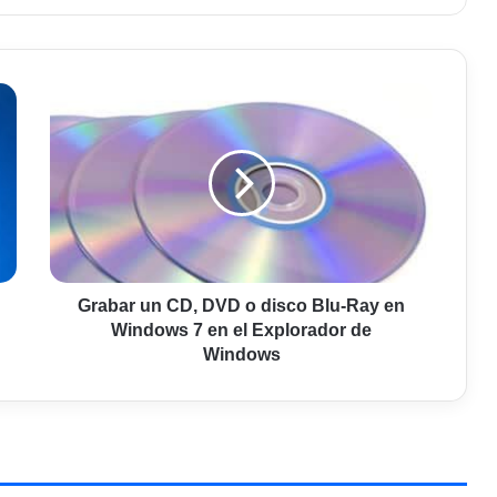
Grabar
un
CD,
DVD
o
disco
Blu-
Ray
en
Windows
Grabar un CD, DVD o disco Blu-Ray en
7
Windows 7 en el Explorador de
en
Windows
el
Explorador
de
Windows