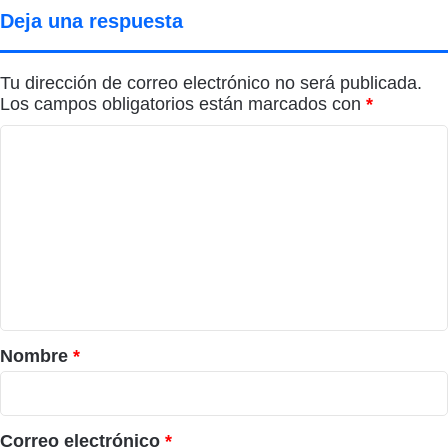
Deja una respuesta
Tu dirección de correo electrónico no será publicada.
Los campos obligatorios están marcados con
*
C
o
m
e
n
t
a
r
Nombre
*
i
o
*
Correo electrónico
*