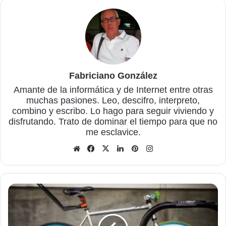
Fabriciano González
Amante de la informática y de Internet entre otras
muchas pasiones. Leo, descifro, interpreto,
combino y escribo. Lo hago para seguir viviendo y
disfrutando. Trato de dominar el tiempo para que no
me esclavice.
Sitio
Facebook
X
LinkedIn
Pinterest
Instagram
web
Retoques
que
se
deben