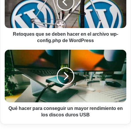
hacer
en
el
archivo
wp-
config.php
Retoques que se deben hacer en el archivo wp-
de
config.php de WordPress
WordPress
Qué
hacer
para
conseguir
un
mayor
rendimiento
en
los
discos
Qué hacer para conseguir un mayor rendimiento en
duros
los discos duros USB
USB