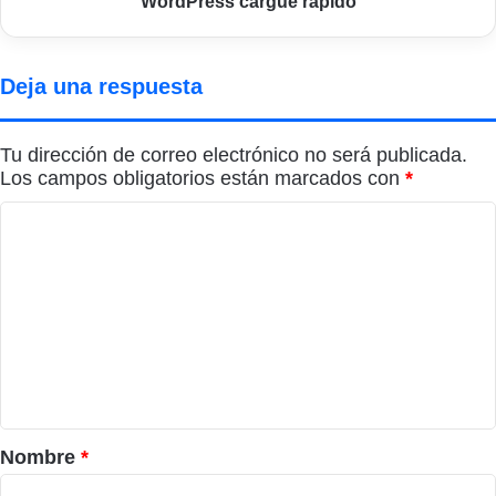
WordPress cargue rápido
Deja una respuesta
Tu dirección de correo electrónico no será publicada.
Los campos obligatorios están marcados con
*
C
o
m
e
n
t
a
r
Nombre
*
i