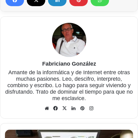
Fabriciano González
Amante de la informática y de Internet entre otras
muchas pasiones. Leo, descifro, interpreto,
combino y escribo. Lo hago para seguir viviendo y
disfrutando. Trato de dominar el tiempo para que no
me esclavice.
Sitio
Facebook
X
LinkedIn
Pinterest
Instagram
web
Cómo