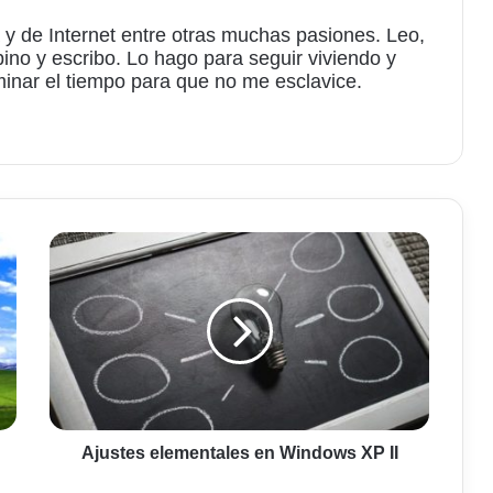
 y de Internet entre otras muchas pasiones. Leo,
bino y escribo. Lo hago para seguir viviendo y
minar el tiempo para que no me esclavice.
am
Ajustes
elementales
en
Windows
XP
II
Ajustes elementales en Windows XP II