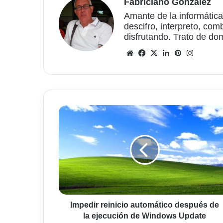
Fabriciano González
Amante de la informática
descifro, interpreto, com
disfrutando. Trato de do
Sitio
Facebook
X
LinkedIn
Pinterest
Instagr
web
Impedir
reinicio
automático
después
de
la
ejecución
de
Windows
Update
Impedir reinicio automático después de
la ejecución de Windows Update