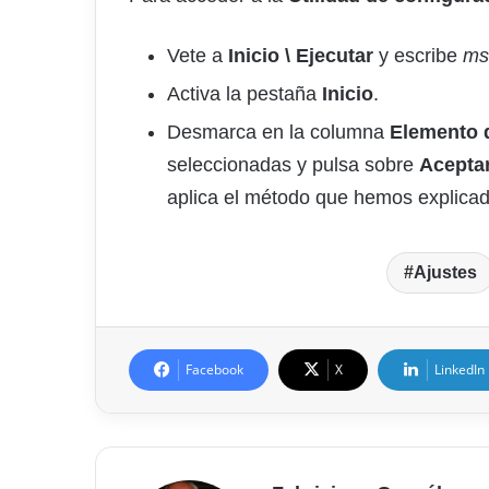
Vete a
Inicio \ Ejecutar
y escribe
ms
Activa la pestaña
Inicio
.
Desmarca en la columna
Elemento d
seleccionadas y pulsa sobre
Acepta
aplica el método que hemos explicad
Ajustes
Facebook
X
LinkedIn