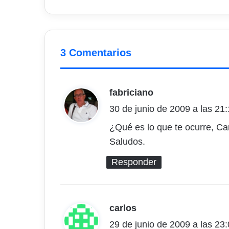
3 Comentarios
fabriciano
d
30 de junio de 2009 a las 21
i
c
¿Qué es lo que te ocurre, Car
Saludos.
e
:
Responder
carlos
d
29 de junio de 2009 a las 23
i