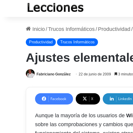
Inicio
/
Trucos Informáticos
/
Productividad
/
Productividad
Trucos Informáticos
Ajustes elementa
Fabriciano González
22 de junio de 2009
3 minutos
Facebook
X
LinkedIn
Aunque la mayoría de los usuarios de
Wi
sobre las comprobaciones y cambios que h