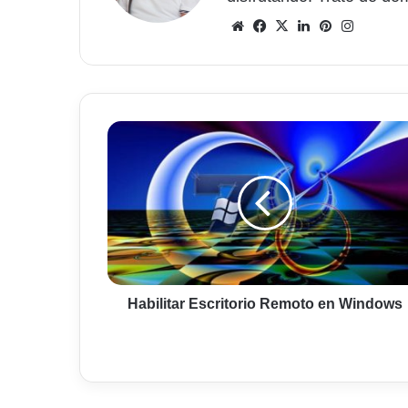
Sitio
Facebook
X
LinkedIn
Pinterest
Instagr
web
Habilitar
Escritorio
Remoto
en
Windows
Habilitar Escritorio Remoto en Windows