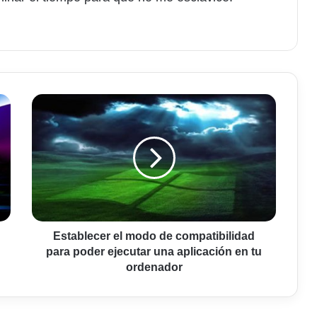
am
Establecer
el
modo
de
compatibilidad
para
poder
ejecutar
una
aplicación
Establecer el modo de compatibilidad
en
para poder ejecutar una aplicación en tu
tu
ordenador
ordenador