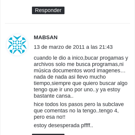
Responder
MABSAN
d
13 de marzo de 2011 a las 21:43
i
c
cuando le dio a inico,bucar progamas y
archivos solo me busca programas,ni
e
música documentos word imagenes…
:
nada de nada asi llevo mucho
tiempo,siempre que quiero buscar algo
tengo que ir uno por uno..y ya estoy
bastante cansa..
hice todos los pasos pero la subclave
que comentas no la tengo..tengo 4,
pero esa no!!
estoy desesperada pffff..