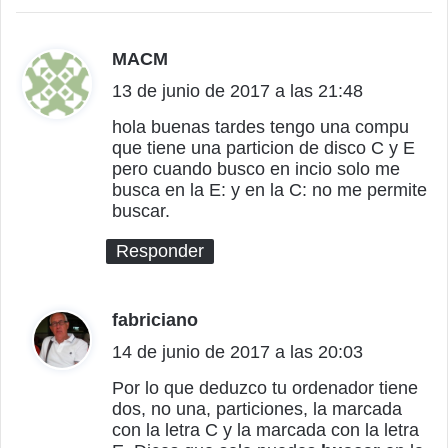
MACM
d
13 de junio de 2017 a las 21:48
i
c
hola buenas tardes tengo una compu
que tiene una particion de disco C y E
e
pero cuando busco en incio solo me
:
busca en la E: y en la C: no me permite
buscar.
Responder
fabriciano
d
14 de junio de 2017 a las 20:03
i
c
Por lo que deduzco tu ordenador tiene
dos, no una, particiones, la marcada
e
con la letra C y la marcada con la letra
: