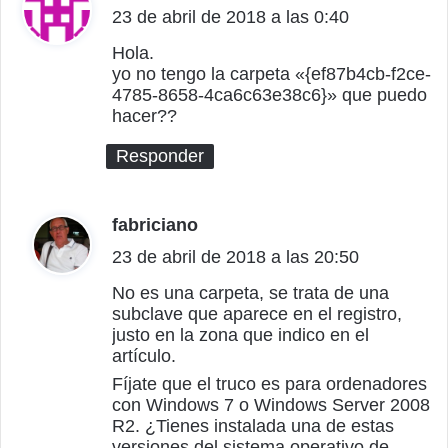
23 de abril de 2018 a las 0:40
i
c
Hola.
yo no tengo la carpeta «{ef87b4cb-f2ce-
e
4785-8658-4ca6c63e38c6}» que puedo
:
hacer??
Responder
fabriciano
d
23 de abril de 2018 a las 20:50
i
c
No es una carpeta, se trata de una
subclave que aparece en el registro,
e
justo en la zona que indico en el
:
artículo.
Fíjate que el truco es para ordenadores
con Windows 7 o Windows Server 2008
R2. ¿Tienes instalada una de estas
versiones del sistema operativo de