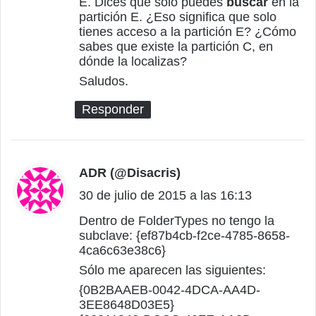
E. Dices que solo puedes
buscar
en la
partición E. ¿Eso significa que solo
tienes acceso a la partición E? ¿Cómo
sabes que existe la partición C, en
dónde la localizas?
Saludos.
Responder
ADR (@Disacris)
d
30 de julio de 2015 a las 16:13
i
c
Dentro de FolderTypes no tengo la
subclave: {ef87b4cb-f2ce-4785-8658-
e
4ca6c63e38c6}
:
Sólo me aparecen las siguientes:
{0B2BAAEB-0042-4DCA-AA4D-
3EE8648D03E5}