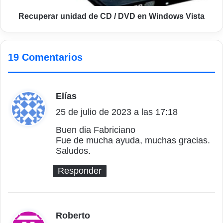
Vista
Recuperar unidad de CD / DVD en Windows Vista
19 Comentarios
Elías
d
25 de julio de 2023 a las 17:18
i
c
Buen dia Fabriciano
Fue de mucha ayuda, muchas gracias.
e
Saludos.
:
Responder
Roberto
d