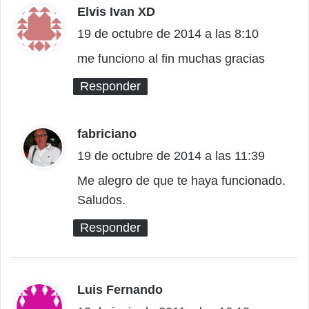
Elvis Ivan XD
d
19 de octubre de 2014 a las 8:10
i
c
me funciono al fin muchas gracias
e
Responder
:
fabriciano
d
19 de octubre de 2014 a las 11:39
i
c
Me alegro de que te haya funcionado.
Saludos.
e
:
Responder
Luis Fernando
d