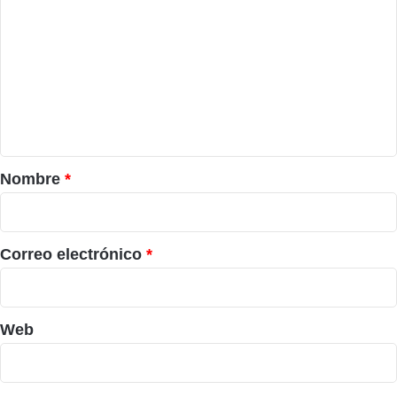
o
m
e
n
t
a
r
Nombre
*
i
o
*
Correo electrónico
*
Web