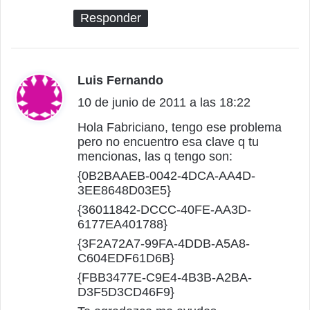
Responder
Luis Fernando
d
10 de junio de 2011 a las 18:22
i
c
Hola Fabriciano, tengo ese problema
pero no encuentro esa clave q tu
e
mencionas, las q tengo son:
:
{0B2BAAEB-0042-4DCA-AA4D-
3EE8648D03E5}
{36011842-DCCC-40FE-AA3D-
6177EA401788}
{3F2A72A7-99FA-4DDB-A5A8-
C604EDF61D6B}
{FBB3477E-C9E4-4B3B-A2BA-
D3F5D3CD46F9}