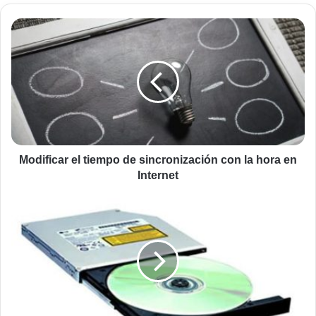
Modificar
el
tiempo
de
sincronización
con
la
hora
en
Internet
Modificar el tiempo de sincronización con la hora en
Internet
Recuperar
unidad
de
CD
/
DVD
en
Windows