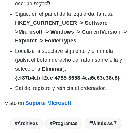
escribe
regedit
.
Sigue, en el panel de la izquierda, la ruta:
HKEY_CURRENT_USER -> Software -
>Microsoft -> Windows -> CurrentVersion ->
Explorer -> FolderTypes
Localiza la subclave siguiente y elimínala
(pulsa el botón derecho del ratón sobre ella y
selecciona
Eliminar
):
{ef87b4cb-f2ce-4785-8658-4ca6c63e38c6}
Sal del registro y reinicia el ordenador.
Visto en
Soporte Microsoft
Archivos
Programas
Windows 7