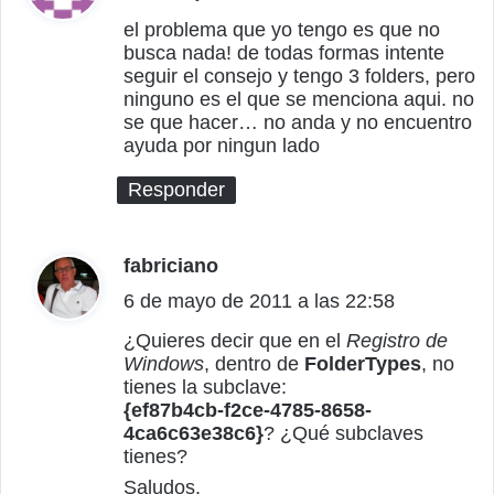
c
el problema que yo tengo es que no
busca nada! de todas formas intente
e
seguir el consejo y tengo 3 folders, pero
:
ninguno es el que se menciona aqui. no
se que hacer… no anda y no encuentro
ayuda por ningun lado
Responder
fabriciano
d
6 de mayo de 2011 a las 22:58
i
c
¿Quieres decir que en el
Registro de
Windows
, dentro de
FolderTypes
, no
e
tienes la subclave:
:
{ef87b4cb-f2ce-4785-8658-
4ca6c63e38c6}
? ¿Qué subclaves
tienes?
Saludos.