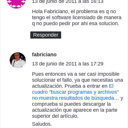
13 de junio de 2011 a las 16:13
i
c
Hola Fabriciano, el problema es q no
tengo el software licensiado de manera
e
q no puedo pedir por ahi esa solucion.
:
Responder
fabriciano
d
13 de junio de 2011 a las 17:29
i
c
Pues entonces va a ser casi imposible
solucionar el fallo, ya que necesitas una
e
actualización. Prueba a entrar en
El
:
cuadro "buscar programas y archivos"
no muestra resultados de búsqueda…
y
comprueba si puedes descargar la
actualización que aparece en la parte
superior del artículo.
Saludos.