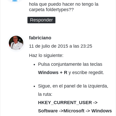
c
hola que puedo hacer no tengo la
carpeta foldertypes??
e
:
Responder
fabriciano
d
11 de julio de 2015 a las 23:25
i
c
Haz lo siguiente:
e
Pulsa conjuntamente las teclas
:
Windows + R
y escribe regedit.
Sigue, en el panel de la izquierda,
la ruta:
HKEY_CURRENT_USER ->
Software ->Microsoft -> Windows