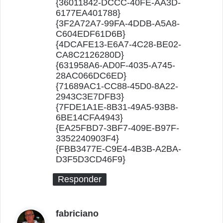
{36011842-DCCC-40FE-AA3D-
6177EA401788}
{3F2A72A7-99FA-4DDB-A5A8-
C604EDF61D6B}
{4DCAFE13-E6A7-4C28-BE02-
CA8C2126280D}
{631958A6-AD0F-4035-A745-
28AC066DC6ED}
{71689AC1-CC88-45D0-8A22-
2943C3E7DFB3}
{7FDE1A1E-8B31-49A5-93B8-
6BE14CFA4943}
{EA25FBD7-3BF7-409E-B97F-
3352240903F4}
{FBB3477E-C9E4-4B3B-A2BA-
D3F5D3CD46F9}
Responder
fabriciano
d