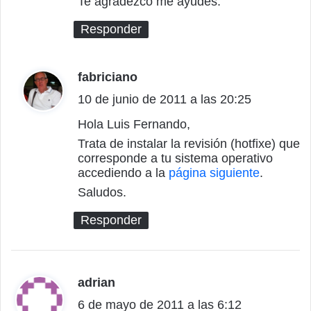
Te agradezco me ayudes.
Responder
fabriciano
d
10 de junio de 2011 a las 20:25
i
c
Hola Luis Fernando,
Trata de instalar la revisión (hotfixe) que
e
corresponde a tu sistema operativo
:
accediendo a la
página siguiente
.
Saludos.
Responder
adrian
d
6 de mayo de 2011 a las 6:12
i