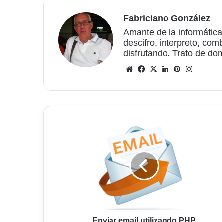
Fabriciano González
Amante de la informática
descifro, interpreto, com
disfrutando. Trato de do
Sitio
Facebook
X
LinkedIn
Pinterest
Instagr
web
Enviar
email
utilizando
PHP
Enviar email utilizando PHP