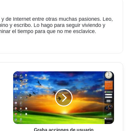
 y de Internet entre otras muchas pasiones. Leo,
bino y escribo. Lo hago para seguir viviendo y
minar el tiempo para que no me esclavice.
am
Graba
acciones
de
usuario
Graba acciones de usuario