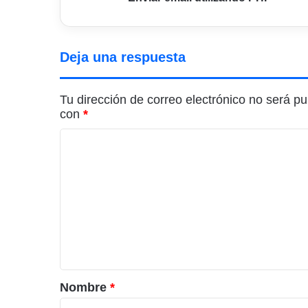
Deja una respuesta
Tu dirección de correo electrónico no será pu
con
*
C
o
m
e
n
t
a
r
Nombre
*
i