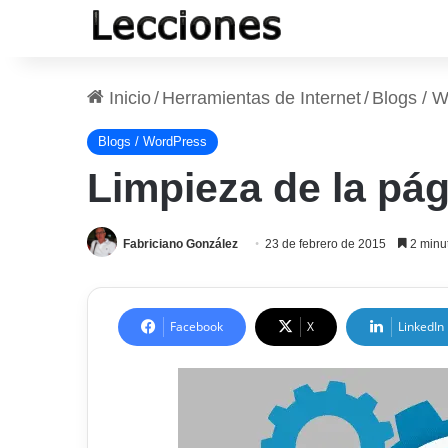
Inicio
/
Herramientas de Internet
/
Blogs / 
Blogs / WordPress
Limpieza de la pá
Fabriciano González
23 de febrero de 2015
2 minut
Facebook
X
LinkedIn