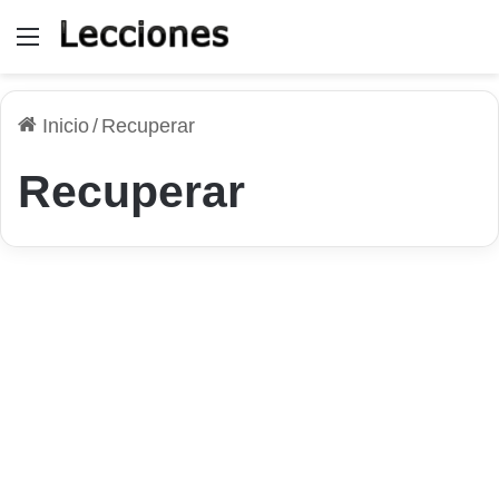
Menú
Inicio
/
Recuperar
Recuperar
Sistema Operativo
Qué hacer cuando Windows
Update no funciona en
Windows 10 y 11
15 de mayo de 2026