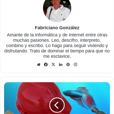
Fabriciano González
Amante de la informática y de Internet entre otras
muchas pasiones. Leo, descifro, interpreto,
combino y escribo. Lo hago para seguir viviendo y
disfrutando. Trato de dominar el tiempo para que no
me esclavice.
Sitio
Facebook
X
LinkedIn
Pinterest
Instagram
web
Cerrar
automáticamente
aplicaciones
que
no
responden