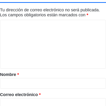
Tu dirección de correo electrónico no será publicada.
Los campos obligatorios están marcados con
*
C
o
m
e
n
t
a
r
Nombre
*
i
o
*
Correo electrónico
*