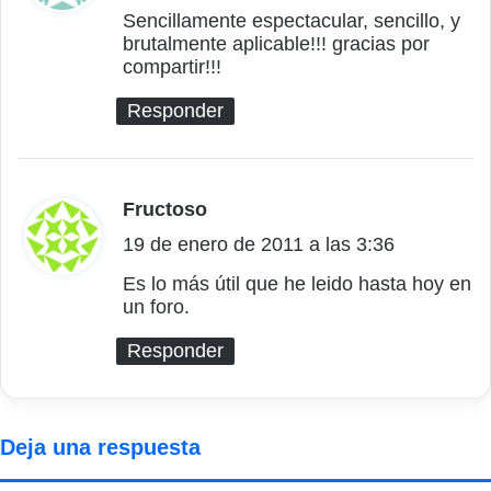
c
Sencillamente espectacular, sencillo, y
brutalmente aplicable!!! gracias por
e
compartir!!!
:
Responder
Fructoso
d
19 de enero de 2011 a las 3:36
i
c
Es lo más útil que he leido hasta hoy en
un foro.
e
:
Responder
Deja una respuesta