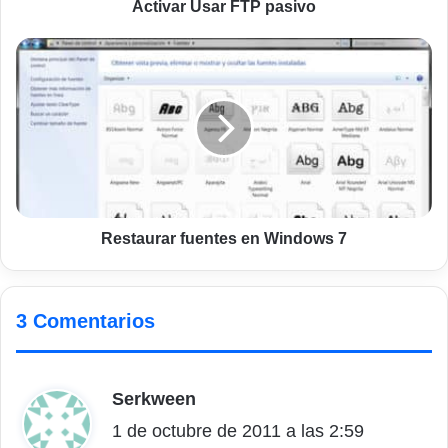
Activar Usar FTP pasivo
Restaurar
fuentes
en
Windows
7
Restaurar fuentes en Windows 7
3 Comentarios
Serkween
d
1 de octubre de 2011 a las 2:59
i