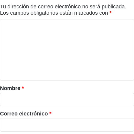
Tu dirección de correo electrónico no será publicada.
Los campos obligatorios están marcados con
*
C
o
m
e
n
t
a
r
Nombre
*
i
o
*
Correo electrónico
*