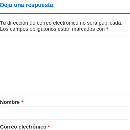
Deja una respuesta
Tu dirección de correo electrónico no será publicada.
Los campos obligatorios están marcados con
*
C
o
m
e
n
t
a
r
Nombre
*
i
o
*
Correo electrónico
*