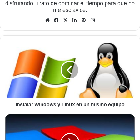
disfrutando. Trato de dominar el tiempo para que no
me esclavice.
Sitio
Facebook
X
LinkedIn
Pinterest
Instagram
web
Instalar
Windows
y
Linux
en
un
mismo
equipo
Instalar Windows y Linux en un mismo equipo
Optimiza
el
disco
duro