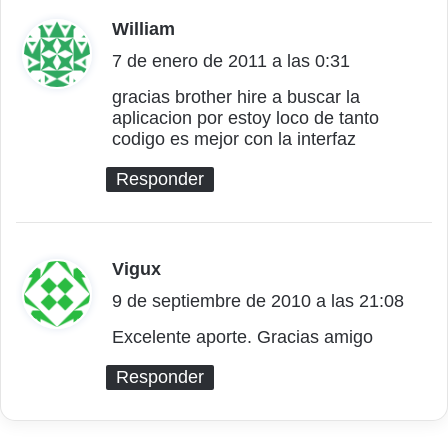
William
d
7 de enero de 2011 a las 0:31
i
c
gracias brother hire a buscar la
aplicacion por estoy loco de tanto
e
codigo es mejor con la interfaz
:
Responder
Vigux
d
9 de septiembre de 2010 a las 21:08
i
c
Excelente aporte. Gracias amigo
e
Responder
: