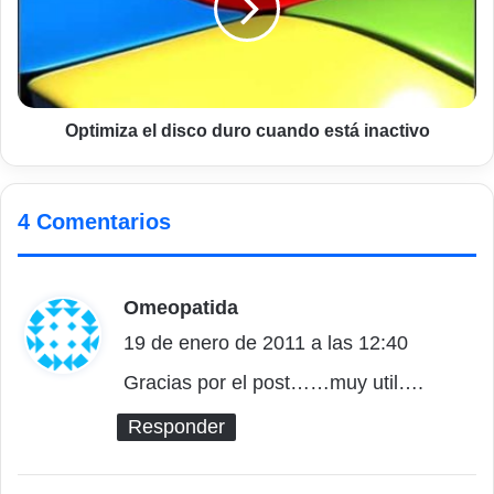
cuando
está
inactivo
Optimiza el disco duro cuando está inactivo
4 Comentarios
Omeopatida
d
19 de enero de 2011 a las 12:40
i
c
Gracias por el post……muy util….
e
Responder
: