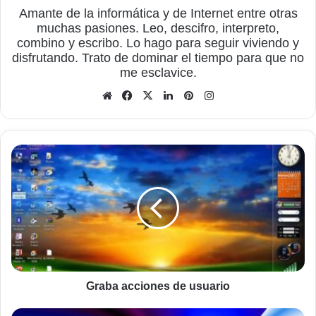
Amante de la informática y de Internet entre otras
muchas pasiones. Leo, descifro, interpreto,
combino y escribo. Lo hago para seguir viviendo y
disfrutando. Trato de dominar el tiempo para que no
me esclavice.
Sitio
Facebook
X
LinkedIn
Pinterest
Instagram
web
Graba
acciones
de
usuario
Graba acciones de usuario
Habilitar