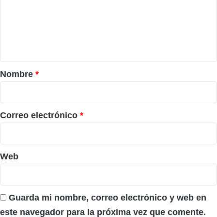
e
n
t
a
r
Nombre
*
i
o
*
Correo electrónico
*
Web
Guarda mi nombre, correo electrónico y web en
este navegador para la próxima vez que comente.