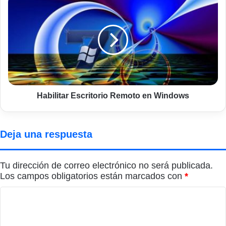
Escritorio
Remoto
en
Windows
Habilitar Escritorio Remoto en Windows
Deja una respuesta
Tu dirección de correo electrónico no será publicada.
Los campos obligatorios están marcados con
*
C
o
m